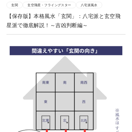
玄関
玄空飛星・フライングスター
八宅派風水
【保存版】本格風水「玄関」：八宅派と玄空飛
星派で徹底解説！～吉凶判断編～