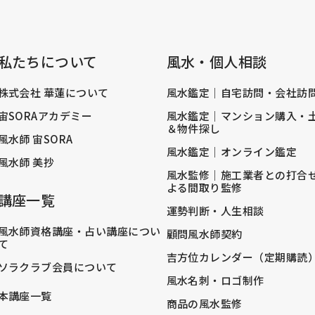
私たちについて
風水・個人相談
株式会社 華蓮について
風水鑑定｜自宅訪問・会社訪
宙SORAアカデミー
風水鑑定｜マンション購入・
＆物件探し
風水師 宙SORA
風水鑑定｜オンライン鑑定
風水師 美抄
風水監修｜施工業者との打合
よる間取り監修
講座一覧
運勢判断・人生相談
風水師資格講座・占い講座につい
顧問風水師契約
て
吉方位カレンダー（定期購読
ソラクラブ会員について
風水名刺・ロゴ制作
本講座一覧
商品の風水監修