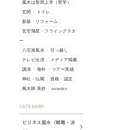
風水は形而上学（哲学）
玄関
トイレ
新築・リフォーム
玄空飛星・フライングスタ
ー
八宅派風水
引っ越し
テレビ出演
メディア掲載
講演
海外
ツアー実績
神社・仏閣
資格・認定
風水師 美抄
noindex
CATEGORY
ビジネス風水（戦略・決