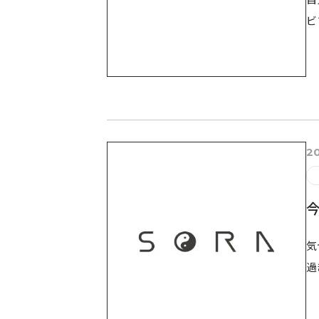
ビ
20
今
気
過