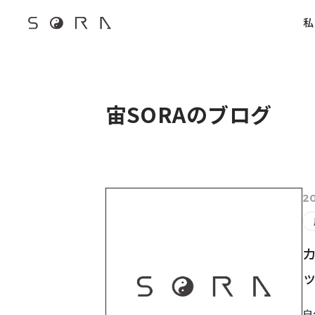
G-FB6Q6NXXBV
私
宙SORAのブログ
2
自