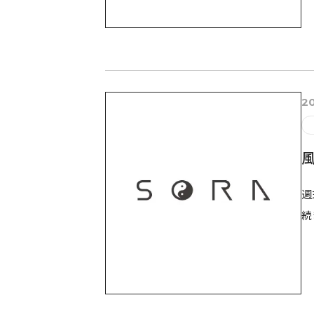
20
風
週
続