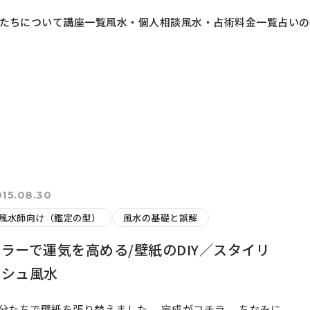
たちについて
講座一覧
風水・個人相談
風水・占術料金一覧
占いの
015.08.30
風水師向け（鑑定の型）
風水の基礎と誤解
カラーで運気を高める/壁紙のDIY／スタイリ
ッシュ風水
分たちで壁紙を張り替えました。 完成がコチラ。 ちなみに