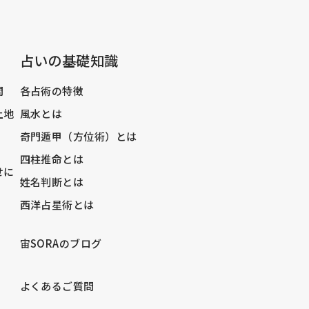
占いの基礎知識
問
各占術の特徴
土地
風水とは
奇門遁甲（方位術）とは
四柱推命とは
せに
姓名判断とは
西洋占星術とは
宙SORAのブログ
）
よくあるご質問