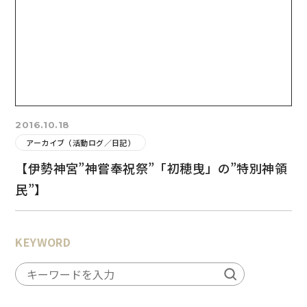
2016.10.18
アーカイブ（活動ログ／日記）
【伊勢神宮”神嘗奉祝祭”「初穂曳」の”特別神領
民”】
KEYWORD