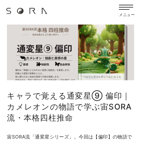
G-FB6Q6NXXBV
宙SORAのブログ
メニュー
キャラで覚える通変星⑨ 偏印｜
カメレオンの物語で学ぶ宙SORA
流・本格四柱推命
宙SORA流「通変星シリーズ」。今回は【偏印】の物語で