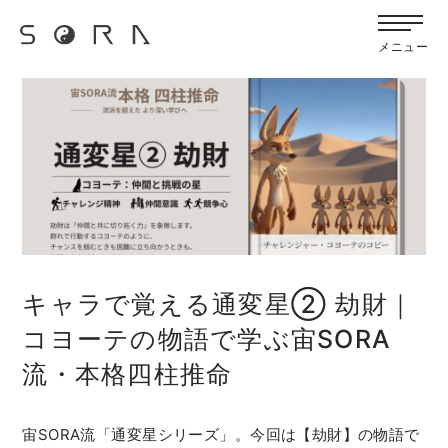
G-FB6Q6NXXBV
宙SORAのブログ
メニュー
キャラで覚える通変星② 劫財｜
コヨーテの物語で学ぶ宙SORA
流・本格四柱推命
宙SORA流「通変星シリーズ」。今回は【劫財】の物語で