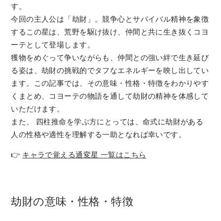
す。
今回の主人公は「劫財」。競争心とサバイバル精神を象徴
するこの星は、荒野を駆け抜け、仲間と共に生き抜くコヨ
ーテとして登場します。
獲物をめぐって争いながらも、仲間との強い絆で生き延び
る姿は、劫財の挑戦的でタフなエネルギーを映し出してい
ます。この記事では、その意味・性格・特徴をわかりやす
くまとめ、コヨーテの物語を通して劫財の精神を体感して
いただけます。
また、 四柱推命を学ぶ方にとっては、命式に劫財がある
人の性格や適性を理解する一助となれば幸いです。
👉
キャラで覚える通変星 一覧はこちら
劫財の意味・性格・特徴