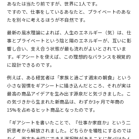
あなたは当たり前ですが、世界に1人です。
ですので、仕事をしているあなたと、プライベートのあな
たを別々に考えるほうが不自然です。
最新の風水理論によれば、人生のエネルギー（気）は、仕
事とプライベートという陰と陽のエネルギーが、互いに影
響し合い、支え合う状態が最も流れがよいとされていま
す。ギアシートを使えば、この理想的なバランスを視覚的
に設計できるのです。
例えば、ある経営者は「家族と過ごす週末の朝食」という
小さな習慣をギアシートに描き込んだところ、それが実は
最高の商品アイデアを生み出す源泉だと気づきました。こ
の気づきから生まれた新商品は、わずか3ヶ月で年商の
15%を占めるヒット商品となったのです。
「ギアシートを書いたことで、『仕事か家庭か』という二
択思考から解放されました。どちらかを犠牲にするのでは
なく、両方を大切にできる選択肢があることに気づけたん