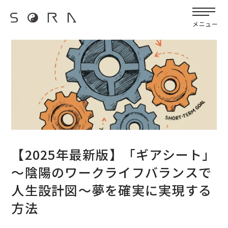
G-FB6Q6NXXBV
宙SORAのブログ
メニュー
【2025年最新版】「ギアシート」
～陰陽のワークライフバランスで
人生設計図～夢を確実に実現する
方法