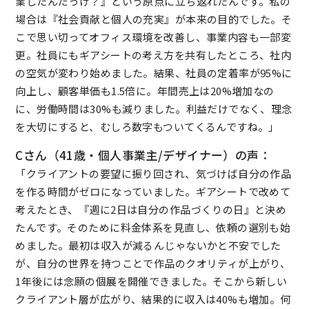
業したんだっけ？』という原点に立ち返れたんです。私の
場合は『社会貢献と個人の充実』が本来の目的でした。そ
こで思い切ってオフィス環境を改善し、事業内容も一部変
更。社員にもギアシートの考え方を共有したところ、社内
の空気が変わり始めました。結果、社員の定着率が95%に
向上し、顧客単価も1.5倍に。年間売上は20%増加なの
に、労働時間は30%も減りました。利益だけでなく、理念
を大切にすると、むしろ数字もついてくるんですね。」
Cさん（41歳・個人事業主/デザイナー）の声：
「クライアントの要望に振り回され、気づけば自分の作品
を作る時間がゼロになっていました。ギアシートで改めて
考えたとき、『週に2日は自分の作品づくりの日』と決め
たんです。そのために料金体系を見直し、依頼の選別も始
めました。最初は収入が減るんじゃないかと不安でした
が、自分の世界を持つことで作品のクオリティが上がり、
1年後には念願の個展を開催できました。そこから新しい
クライアント層が広がり、結果的に収入は40%も増加。何