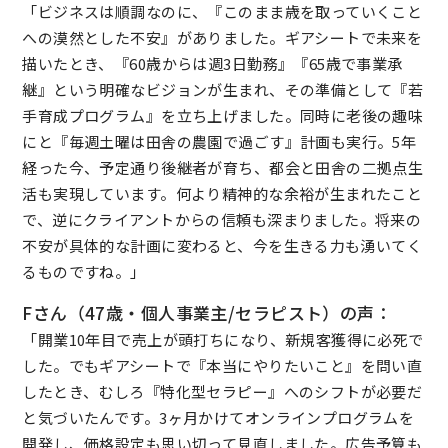
「ビジネスは順調なのに、『このまま歳を取っていくこと
への漠然とした不安』がありました。ギアシートで未来を
描いたとき、『60歳からは週3日勤務』『65歳で事業承
継』という明確なビジョンが生まれ、その準備として『若
手育成プログラム』を立ち上げました。同時に老後の趣味
にと『毎週土曜は田舎の農園で過ごす』計画も実行。5年
経った今、予定通り後継者が育ち、都会と田舎の二拠点生
活も実現しています。何より精神的な余裕が生まれたこと
で、逆にクライアントからの信頼も深まりました。将来の
不安が具体的な計画に変わると、今を生きる力も湧いてく
るものですね。」
Fさん（47歳・個人事業主/セラピスト）の声：
「開業10年目で売上が頭打ちになり、新規客獲得に必死で
した。でもギアシートで『本当にやりたいこと』を問い直
したとき、むしろ『特化型セラピー』へのシフトが必要だ
と気づいたんです。3ヶ月かけてオンラインプログラムを
開発し、価格設定も思い切って見直しました。広告予算も