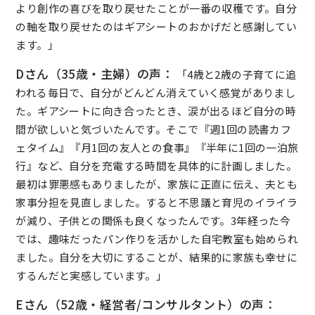
より創作の喜びを取り戻せたことが一番の収穫です。自分
の軸を取り戻せたのはギアシートのおかげだと感謝してい
ます。」
Dさん（35歳・主婦）の声：
「4歳と2歳の子育てに追
われる毎日で、自分がどんどん消えていく感覚がありまし
た。ギアシートに向き合ったとき、涙が出るほど自分の時
間が欲しいと気づいたんです。そこで『週1回の読書カフ
ェタイム』『月1回の友人との食事』『半年に1回の一泊旅
行』など、自分を充電する時間を具体的に計画しました。
最初は罪悪感もありましたが、家族に正直に伝え、夫とも
家事分担を見直しました。すると不思議と育児のイライラ
が減り、子供との関係も良くなったんです。3年経った今
では、趣味だったパン作りを活かした自宅教室も始められ
ました。自分を大切にすることが、結果的に家族も幸せに
するんだと実感しています。」
Eさん（52歳・経営者/コンサルタント）の声：