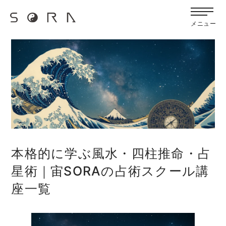
G-FB6Q6NXXBV
宙SORAのブログ
メニュー
本格的に学ぶ風水・四柱推命・占
星術｜宙SORAの占術スクール講
座一覧