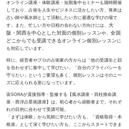
オンライン講座・体験講座・短期集中セミナーも随時開催
しており、占術を人生やビジネスに活かしたい方、将来は
占い師や風水師として活動したい方に最適な学びの場で
大
す。また、忙しい方や日程の合わない方向けには、
阪・関西を中心とした対面の個別レッスン
全国
や、
どこからでも受講できるオンライン個別レッスン
に
も対応しています。
特に、経営者やプロの占術家の方からは「他の受講生と顔
を合わせずに集中して学びたい」「自分のプライバシーを
守りたい」というご要望も多く、個別レッスンはそのニー
ズに応えられる形になっています。
宙SORAが直接指導・監修する【風水講座・四柱推命講
座・西洋占星術講座】は、初心者から経験者まで、それぞ
れの目的に合わせて受講可能。
「まずは体験」から気軽に学びたい方も、「資格取得・本
格派」として深く学びたい方も、ここからスタートできま