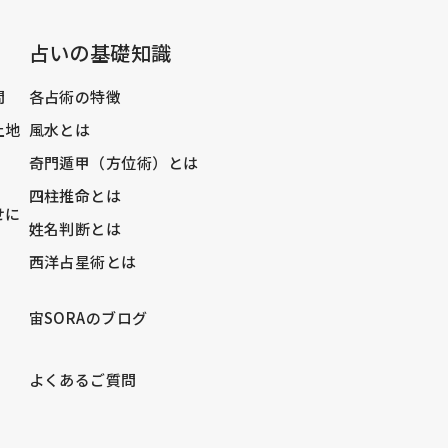
占いの基礎知識
問
各占術の特徴
土地
風水とは
奇門遁甲（方位術）とは
四柱推命とは
せに
姓名判断とは
西洋占星術とは
宙SORAのブログ
）
よくあるご質問