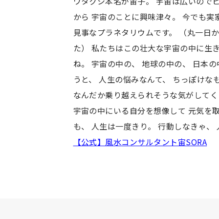
ワタクシ本名が宙子。 宇宙は広いので
から 宇宙のことに興味津々。 今でも実
見事なプラネタリウムです。 （丸一日
た） 私たちはこの壮大な宇宙の中に生
ね。 宇宙の中の、 地球の中の、 日本
うと、 人生の悩みなんて、 ちっぽけな
なんだか乗り越えられそうな気がしてくる
宇宙の中にいる自分を想像して 元気を
も、 人生は一度きり。 行動しなきゃ、
【公式】風水コンサルタント宙SORA