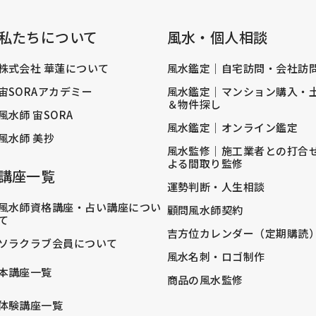
私たちについて
風水・個人相談
株式会社 華蓮について
風水鑑定｜自宅訪問・会社訪
宙SORAアカデミー
風水鑑定｜マンション購入・
＆物件探し
風水師 宙SORA
風水鑑定｜オンライン鑑定
風水師 美抄
風水監修｜施工業者との打合
よる間取り監修
講座一覧
運勢判断・人生相談
風水師資格講座・占い講座につい
顧問風水師契約
て
吉方位カレンダー（定期購読
ソラクラブ会員について
風水名刺・ロゴ制作
本講座一覧
商品の風水監修
体験講座一覧