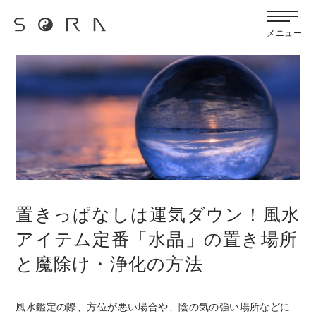
G-FB6Q6NXXBV
宙SORAのブログ
メニュー
置きっぱなしは運気ダウン！風水
アイテム定番「水晶」の置き場所
と魔除け・浄化の方法
風水鑑定の際、方位が悪い場合や、陰の気の強い場所などに