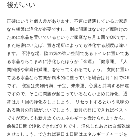
後がいい
正確にいうと個人差があります。不運に遭遇しているご家庭
なら頻繁に浄化が必要ですし、別に問題はないけど魔除けの
ために水晶を置いているというご家庭なら月１回でOKです。
また厳密にいえば、置き場所によっても浄化する頻度は違い
ます。 不浄な場、陰の気の強い空間であるトイレに置いてあ
る水晶ならこまめに浄化したほうが「金運」「健康運」「人
間関係や家庭円満運」を守ってくれるでしょう。 玄関に置い
てある水晶なら玄関が風水的に整っている場合は月１回でOK
です。 寝室は夫婦円満、子宝、未来運、心臓と共鳴する部屋
ですので、そこに問題が起こっているなら小まめに浄化、通
常は月１回の浄化をしましょう。 リセットするという意味の
ある新月の前後がよいでしょう。新月の日にできればベスト
ですが忘れても新月近くのエネルギーを受けられますから、
前後2日間で浄化できればＯＫです。浄化したあとは自然乾燥
させましょう。できれば翌日１日間はエネルギーチャージを