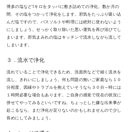
博多の塩など1キロをタッパに敷き詰めての浄化。数か月の
間、その塩をつかって浄化をします。邪気をたっぷり吸い込
んだ塩ですので、バスソルトや料理には絶対に使わないよう
にしましょう。せっかく取り除いた悪い運気を再び浴びてし
まいます。邪気まみれの塩はキッチンで流水しながら流して
しまいます。
３．流水で浄化
流れていることで浄化できるため、洗面所などで細く流水を
流し、きれいにしましょう。何も問題の無いご家庭なら１０
分程度、因縁やトラブルを抱えていそうなら３０分～時には
１時間必要な場合もあります。ご自身の感覚で現在の状況に
併せてやってみるといいですね。ちょっとした嫌な出来事が
起こるなら、まだ浄化が足りないのかもしれませんので少し
長めにしてみましょう。