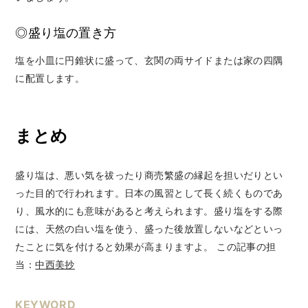
◎盛り塩の置き方
塩を小皿に円錐状に盛って、玄関の両サイドまたは家の四隅
に配置します。
まとめ
盛り塩は、悪い気を祓ったり商売繁盛の縁起を担いだりとい
った目的で行われます。
日本の風習として長く続くものであ
り、風水的にも意味があると考えられます。
盛り塩をする際
には、天然の白い塩を使う、盛った後放置しないなどといっ
たことに気を付けると効果が高まりますよ。
この記事の担
当：
中西美抄
KEYWORD