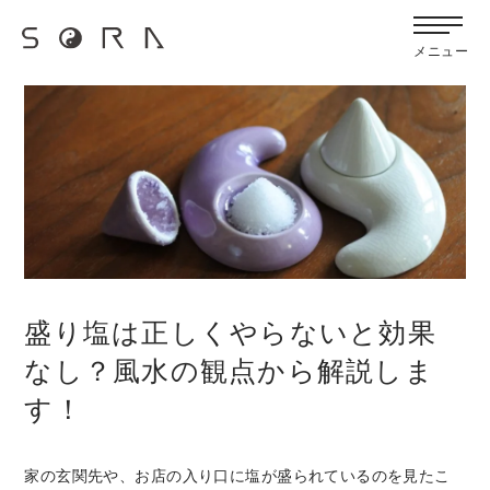
G-FB6Q6NXXBV
宙SORAのブログ
メニュー
盛り塩は正しくやらないと効果
なし？風水の観点から解説しま
す！
家の玄関先や、お店の入り口に塩が盛られているのを見たこ