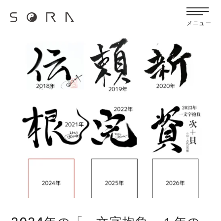
G-FB6Q6NXXBV
宙SORAのブログ
メニュー