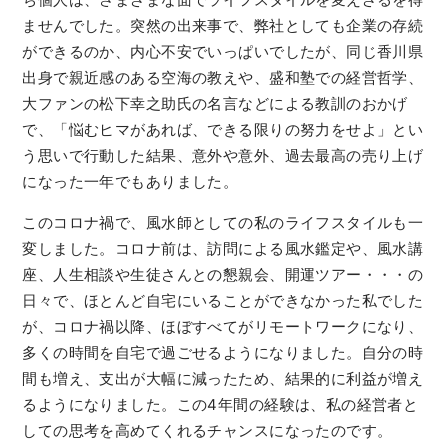
ませんでした。突然の出来事で、弊社としても企業の存続
ができるのか、内心不安でいっぱいでしたが、同じ香川県
出身で親近感のある空海の教えや、盛和塾での経営哲学、
大ファンの松下幸之助氏の名言などによる教訓のおかげ
で、「悩むヒマがあれば、できる限りの努力をせよ」とい
う思いで行動した結果、意外や意外、過去最高の売り上げ
になった一年でもありました。
このコロナ禍で、風水師としての私のライフスタイルも一
変しました。コロナ前は、訪問による風水鑑定や、風水講
座、人生相談や生徒さんとの懇親会、開運ツアー・・・の
日々で、ほとんど自宅にいることができなかった私でした
が、コロナ禍以降、ほぼすべてがリモートワークになり、
多くの時間を自宅で過ごせるようになりました。自分の時
間も増え、支出が大幅に減ったため、結果的に利益が増え
るようになりました。この4年間の経験は、私の経営者と
しての思考を高めてくれるチャンスになったのです。