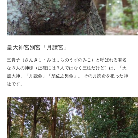
皇大神宮別宮「月讀宮」
三貴子（さんきし・みはしらのうずのみこ）と呼ばれる有名
な３人の神様（正確には３人ではなく三柱だけど）は、「天
照大神」「月読命」「須佐之男命」。 その月読命を祀った神
社です。