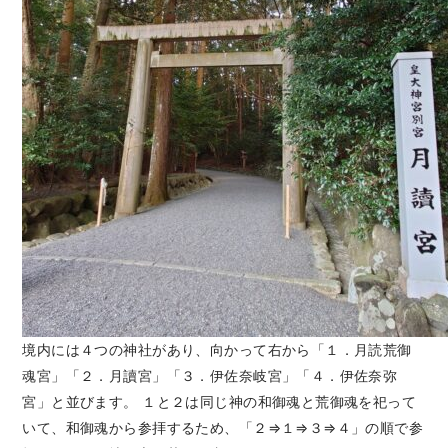
境内には４つの神社があり、向かって右から「１．月読荒御
魂宮」「２．月讀宮」「３．伊佐奈岐宮」「４．伊佐奈弥
宮」と並びます。 １と２は同じ神の和御魂と荒御魂を祀って
いて、和御魂から参拝するため、「２⇒１⇒３⇒４」の順で参