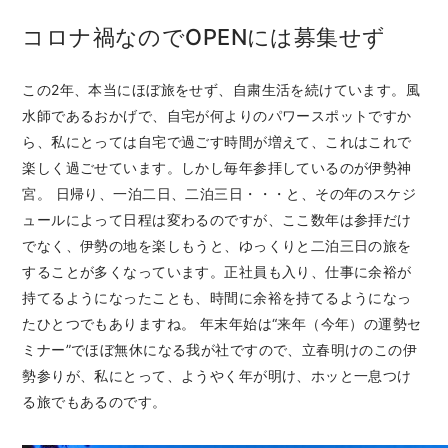
コロナ禍なのでOPENには募集せず
この2年、本当にほぼ旅をせず、自粛生活を続けています。風
水師であるおかげで、自宅が何よりのパワースポットですか
ら、私にとっては自宅で過ごす時間が増えて、これはこれで
楽しく過ごせています。しかし毎年参拝しているのが伊勢神
宮。 日帰り、一泊二日、二泊三日・・・と、その年のスケジ
ュールによって日程は変わるのですが、ここ数年は参拝だけ
でなく、伊勢の地を楽しもうと、ゆっくりと二泊三日の旅を
することが多くなっています。正社員も入り、仕事に余裕が
持てるようになったことも、時間に余裕を持てるようになっ
たひとつでもありますね。 年末年始は“来年（今年）の運勢セ
ミナー”でほぼ無休になる我が社ですので、立春明けのこの伊
勢参りが、私にとって、ようやく年が明け、ホッと一息つけ
る旅でもあるのです。