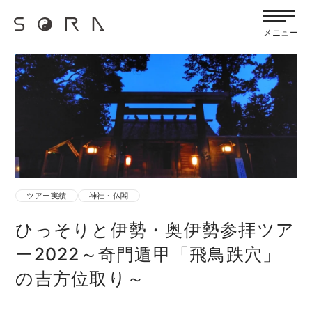
G-FB6Q6NXXBV
宙SORAのブログ
メニュー
ツアー実績
神社・仏閣
ひっそりと伊勢・奥伊勢参拝ツア
ー2022～奇門遁甲「飛鳥跌穴」
の吉方位取り～