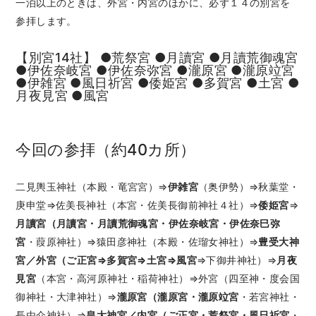
一泊以上のときは、外宮・内宮のほかに、必ず１４の別宮を
参拝します。
【別宮14社】 ●荒祭宮 ●月讀宮 ●月讀荒御魂宮
●伊佐奈岐宮 ●伊佐奈弥宮 ●瀧原宮 ●瀧原竝宮
●伊雑宮 ●風日祈宮 ●倭姫宮 ●多賀宮 ●土宮 ●
月夜見宮 ●風宮
今回の参拝（約40カ所）
二見輿玉神社（本殿・竜宮宮）⇒
伊雑宮
（奥伊勢）⇒秋葉堂・
庚申堂⇒佐美長神社（本宮・佐美長御前神社４社）⇒
倭姫宮
⇒
月讀宮（月讀宮・月讀荒御魂宮・伊佐奈岐宮・伊佐奈巳弥
宮
・葭原神社）⇒猿田彦神社（本殿・佐瑠女神社）⇒
豊受大神
宮／外宮（ご正宮⇒多賀宮⇒土宮⇒風宮
⇒下御井神社）⇒
月夜
見宮
（本宮・高河原神社・稲荷神社）⇒外宮（四至神・度会国
御神社・大津神社）⇒
瀧原宮（瀧原宮・瀧原竝宮
・若宮神社・
長由介神社）⇒
皇大神宮／内宮（ご正宮・荒祭宮・風日祈宮
・