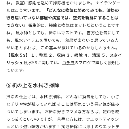
ね。 教室に感謝を込めて掃除機をかけました。 ナイチンゲー
ルはこう言います。
「どんなに換気に努めてみても、清掃の
行き届いていない部屋や病室では、空気を新鮮にすることは
できない」
衛生的に、掃除と換気はセットだということです
ね。 風水師としても、掃除はマストです。 吉方位を気にして
も、風水アイテムを置いても、 効果が出ないと思っている人
がいるとすれば、 この基本が抜けているのかもしれません。
【風水５S】
１．整理
２．収納
３．掃除
４．清潔
５．スタイ
リッシュ
風水5Sに関しては、
コチラ
のブログで詳しく説明し
ています。
⑤机の上を水拭き掃除
掃除の仕上げは、水拭き掃除。 どんなに換気をしても、小さ
なチリや埃が残っていれば そこには邪気という悪い気が住み
ついてしまいます。 お掃除好きでマメな方ならば、雑巾を絞
って拭くといいのですが、 苦手な方には、ウエットティッシ
ュという強い味方がいます！ 拭き掃除には厚手のウエットテ