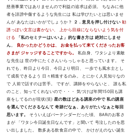
慈善事業ではありませんので利益の追求は必須。 ちなみに他
者を誹謗中傷するような先生には 私は学びたいとは思いませ
んが あなたはいかがでしょうか？
２．意見を押し付けない
勧
誘っぽい文言は書かない、
上から目線にならないよう気を付
ける
「私のセミナーはいいよ」的な書き方は
絶対にしませ
ん
。
良かったかどうかは、
お金を払って来てくださったお客
さまが
ジャッジすることですから。
私自身、ワタシより素敵
な先生は 世の中にたくさんいらっしゃると思っています。 そ
れでも、昨日より今日、今日より明日、 一歩でも風水士とし
て成長できるよう 日々精進するのみ。 とにかく人見知りなの
で 人前で話すのは苦手。 ですが、講師をやらないと、 誰も私
のこと、知ってくれないので・・・ 気づけば年間150回も講
座をしてるのが現状(笑)
星の数ほどある講座の中で
私の講座
を選んでくださるなんて
奇跡だなぁ、ありがたいなぁと毎回
思います。
そういえばバーテンダーだった頃、 BARのお客さ
まが 「ワタシ今日誕生日なんです」と聞いて 号泣したのを思
い出しました。 数多ある飲食店の中で、 かけがえのない誕生