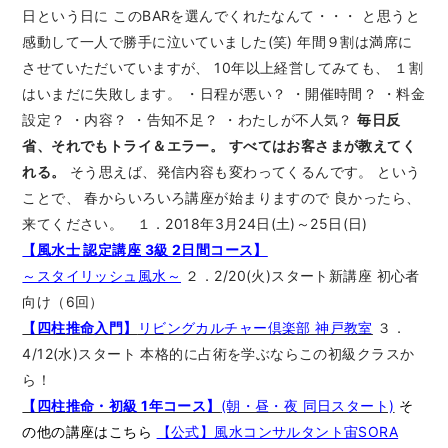
日という日に このBARを選んでくれたなんて・・・ と思うと
感動して一人で勝手に泣いていました(笑) 年間９割は満席に
させていただいていますが、 10年以上経営してみても、 １割
はいまだに失敗します。 ・日程が悪い？ ・開催時間？ ・料金
設定？ ・内容？ ・告知不足？ ・わたしが不人気？
毎日反
省、それでもトライ＆エラー。
すべてはお客さまが教えてく
れる。
そう思えば、発信内容も変わってくるんです。 という
ことで、 春からいろいろ講座が始まりますので 良かったら、
来てください。 １．2018年3月24日(土)～25日(日)
【風水士 認定講座 3級 2日間コース】
～スタイリッシュ風水～
２．2/20(火)スタート新講座 初心者
向け（6回）
【四柱推命入門】
リビングカルチャー倶楽部 神戸教室
３．
4/12(水)スタート 本格的に占術を学ぶならこの初級クラスか
ら！
【四柱推命・初級 1年コース】
(朝・昼・夜 同日スタート)
そ
の他の講座はこちら
【公式】風水コンサルタント宙SORA