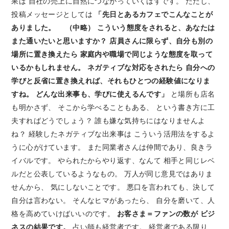
果は 自社の売上に自然につながっていくはずです。 ただし、
投稿メッセージとしては
「先日とあるカフェでこんなことが
ありました。
（中略）
こういう態度をされると、あなたは
また通いたいと思いますか？
店員さんに限らず、自分も別の
場所に置き換えたら
家庭内や職場で同じような態度を取って
いるかもしれません。
ネガティブな対応をされたら
自分への
学びと反省に置き換えれば、それもひとつの経験値になりま
すね。
どんな出来事も、学びに使えるんです」
と場所も店名
も明かさず、 そこから学べることもある、 という書き方に工
夫すればどうでしょう？ 誰も嫌な気持ちにはなりませんよ
ね？ 経験したネガティブな出来事は こういう活用法をするよ
うに心がけています。 また同業者さんは仲間であり、良きラ
イバルです。 やられたからやり返す、なんて 相手と同じレベ
ルだと公表しているようなもの。 万人が同じ意見ではありま
せんから、 気にしないことです。 悪口を言われても、決して
自分は言わない。 そんなヒマがあったら、 自分を磨いて、人
格を高めていけばいいのです。
お客さま＝ファンの数が
ビジ
ネスの結果です。
占い師も経営者です。 経営者である限り、