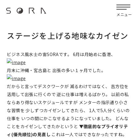
G-FB6Q6NXXBV
宙SORAのブログ
メニュー
ステージを上げる地味なカイゼン
ビジネス風水士の宙SORAです。 6月は月始めに香港、
月末に沖縄・宮古島と 出張の多い１ヶ月でした。
だからと言ってデスクワークが 減るわけではなく、 吉方位を
活用して出張に行くので 逆に仕事は増えるばかり。 以前の私
ならあり得ないスケジュールですが メンターの指示通り小さ
な習慣を 少しずつカイゼンしてきたら、 1人で5人分くらいの
仕事を いつの間にかこなせるようになっていました。 どんな
ことをカイゼンしてきたかというと
▼徹底的なプライオリテ
ィ(優先順位)の見直し
これは一人ではできなかったですね。