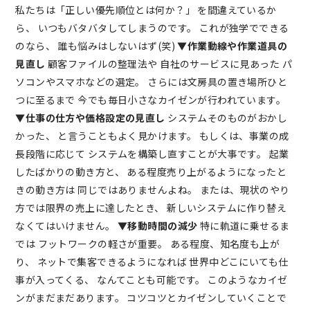
私たちは「正しい優先順位とは何か？」 を間違えているか
ら、 いつもバタバタしてしまうのです。 これが独学でできる
のなら、 誰も悩みはしないはず(笑)
▼作業動線や作業道具の
見直し
顧客ファイルの整理法や 自社のサービスに見あった パ
ソコンやスマホなどの選定。 さらには文房具の置き場所ひと
つに至るまで 今でも毎日小さなカイゼンが行われています。
▼
仕事の仕方や価格設定の見直し
システムそのものがおかし
かった、 と言うこともよく見かけます。 もしくは、事業の成
長段階に応じて システムを構築し直すことが大事です。 起業
したばかりの動き方と、 ある程度売り上がるようになったと
きの動き方は 同じではありませんよね。 または、現状のやり
方では限界の売上に達したとき、 新しいシステムに作り替え
なくてはいけません。 ▼
移動時間の減少
特に軌道に乗せるま
では フットワークの軽さが重要。 ある程度、知名度も上が
り、 ネットで集客できるようになれば 世界中どこにいても仕
事が入ってくる、 なんてことも可能です。 このようなカイゼ
ンがまだまだあります。 コツコツとカイゼンしていくことで