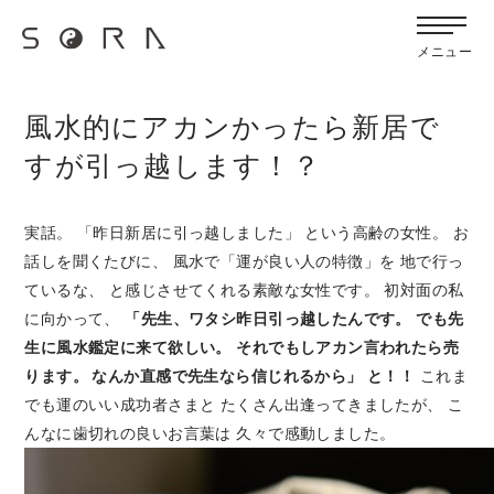
G-FB6Q6NXXBV
宙SORAのブログ
メニュー
風水的にアカンかったら新居で
すが引っ越します！？
実話。 「昨日新居に引っ越しました」 という高齢の女性。 お
話しを聞くたびに、 風水で「運が良い人の特徴」を 地で行っ
ているな、 と感じさせてくれる素敵な女性です。 初対面の私
に向かって、
「先生、ワタシ昨日引っ越したんです。
でも先
生に風水鑑定に来て欲しい。
それでもしアカン言われたら売
ります。 なんか直感で先生なら信じれるから」
と！！
これま
でも運のいい成功者さまと たくさん出逢ってきましたが、 こ
んなに歯切れの良いお言葉は 久々で感動しました。