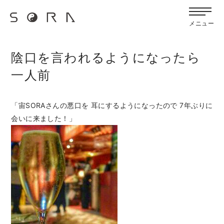
G-FB6Q6NXXBV
宙SORAのブログ
メニュー
陰口を言われるようになったら
一人前
「宙SORAさんの悪口を 耳にするようになったので 7年ぶりに
会いに来ました！」