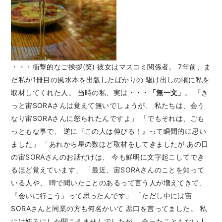
・・・衝撃的なご挨拶(笑) 彼女はマスコミ関係者。 7年前、ま
だ私が1冊目の風水本を出版したばかりの 駆け出しの頃に私を
取材してくれた人。 当時の私、実は
・・・「無一文」
。 「き
っと宙SORAさんは覚えて無いでしょうが、 私たちは、会う
なり宙SORAさんに怒られたんですよ」 「でもそれは、ごも
っともな事で、 逆に『この人は伸びる！』って瞬間的に思い
ました」 「あれから星の数ほど取材をしてきましたが あの日
の宙SORAさんのお話だけは、 今も鮮明に文字起こしてでき
るほど覚えています」 「最近、宙SORAさんのことを知って
いる人や、 噂で聞いたことのあるって言う人が増えてきて、
『会いに行こう』って思ったんです」 「ただし中には宙
SORAさんと同業の方も何名かいて 悪口を言ってました。 私
には妬みにしか聞こえませんでしたが、 会ったこともない人