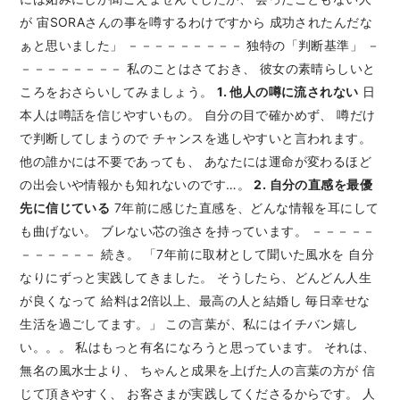
が 宙SORAさんの事を噂するわけですから 成功されたんだな
ぁと思いました」 －－－－－－－－－ 独特の「判断基準」 －
－－－－－－－－ 私のことはさておき、 彼女の素晴らしいと
ころをおさらいしてみましょう。
1. 他人の噂に流されない
日
本人は噂話を信じやすいもの。 自分の目で確かめず、 噂だけ
で判断してしまうので チャンスを逃しやすいと言われます。
他の誰かには不要であっても、 あなたには運命が変わるほど
の出会いや情報かも知れないのです…。
2. 自分の直感を最優
先に信じている
7年前に感じた直感を、どんな情報を耳にして
も曲げない。 ブレない芯の強さを持っています。 －－－－－
－－－－－－ 続き。 「7年前に取材として聞いた風水を 自分
なりにずっと実践してきました。 そうしたら、どんどん人生
が良くなって 給料は2倍以上、最高の人と結婚し 毎日幸せな
生活を過ごしてます。」 この言葉が、私にはイチバン嬉し
い。。。 私はもっと有名になろうと思っています。 それは、
無名の風水士より、 ちゃんと成果を上げた人の言葉の方が 信
じて頂きやすく、 お客さまが実践してくださるからです。 人