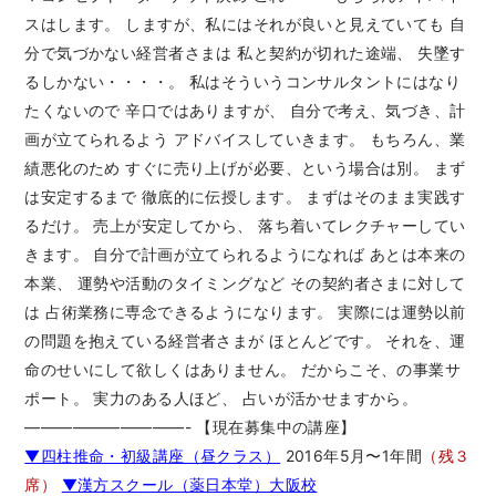
スはします。 しますが、私にはそれが良いと見えていても 自
分で気づかない経営者さまは 私と契約が切れた途端、 失墜す
るしかない・・・・。 私はそういうコンサルタントにはなり
たくないので 辛口ではありますが、 自分で考え、気づき、計
画が立てられるよう アドバイスしていきます。 もちろん、業
績悪化のため すぐに売り上げが必要、という場合は別。 まず
は安定するまで 徹底的に伝授します。 まずはそのまま実践す
るだけ。 売上が安定してから、 落ち着いてレクチャーしてい
きます。 自分で計画が立てられるようになれば あとは本来の
本業、 運勢や活動のタイミングなど その契約者さまに対して
は 占術業務に専念できるようになります。 実際には運勢以前
の問題を抱えている経営者さまが ほとんどです。 それを、運
命のせいにして欲しくはありません。 だからこそ、の事業サ
ポート。 実力のある人ほど、 占いが活かせますから。
——————————- 【現在募集中の講座】
▼四柱推命・初級講座（昼クラス）
2016年5月〜1年間
（残３
席）
▼漢方スクール（薬日本堂）大阪校