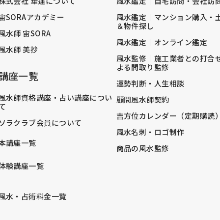
株式会社 華蓮について
風水鑑定｜自宅訪問・会社訪
宙SORAアカデミー
風水鑑定｜マンション購入・
＆物件探し
風水師 宙SORA
風水鑑定｜オンライン鑑定
風水師 美抄
風水監修｜施工業者との打合
よる間取り監修
講座一覧
運勢判断・人生相談
風水師資格講座・占い講座につい
顧問風水師契約
て
吉方位カレンダー（定期購読
ソラクラブ会員について
風水名刺・ロゴ制作
本講座一覧
商品の風水監修
体験講座一覧
風水・占術料金一覧