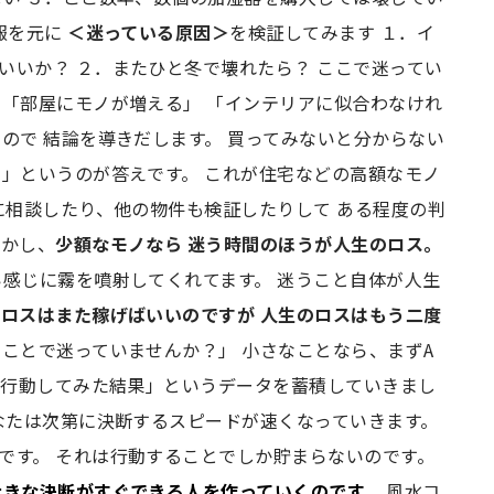
報を元に
＜迷っている原因＞
を検証してみます １．イ
いいか？ ２．またひと冬で壊れたら？ ここで迷ってい
 「部屋にモノが増える」 「インテリアに似合わなけれ
ので 結論を導きだします。 買ってみないと分からない
る」というのが答えです。 これが住宅などの高額なモノ
に相談したり、他の物件も検証したりして ある程度の判
しかし、
少額なモノなら
迷う時間のほうが人生のロス。
い感じに霧を噴射してくれてます。 迷うこと自体が人生
のロスはまた稼げばいいのですが
人生のロスはもう二度
ことで迷っていませんか？」 小さなことなら、まずA
 「行動してみた結果」というデータを蓄積していきまし
あなたは次第に決断するスピードが速くなっていきます。
です。 それは行動することでしか貯まらないのです。
大きな決断がすぐできる人を作っていくのです。
風水コ