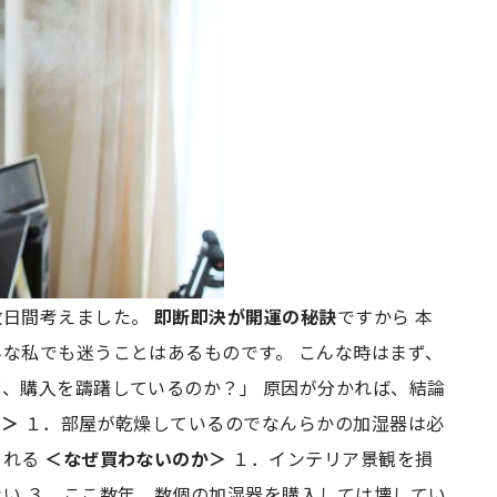
数日間考えました。
即断即決が開運の秘訣
ですから 本
んな私でも迷うことはあるものです。 こんな時はまず、
ぜ、購入を躊躇しているのか？」 原因が分かれば、結論
か＞
１．部屋が乾燥しているのでなんらかの加湿器は必
られる
＜なぜ買わないのか＞
１．インテリア景観を損
ない ３．ここ数年、数個の加湿器を購入しては壊してい