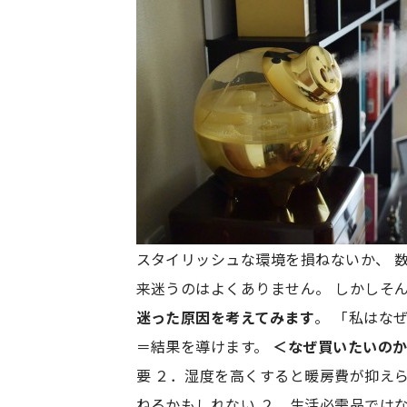
スタイリッシュな環境を損ねないか、 
来迷うのはよくありません。 しかしそ
迷った原因を考えてみます
。 「私はな
＝結果を導けます。
＜なぜ買いたいの
要 ２．湿度を高くすると暖房費が抑え
ねるかもしれない ２．生活必需品では