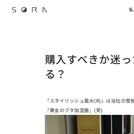
G-FB6Q6NXXBV
私
宙SORAのブログ
購入すべきか迷っ
る？
「スタイリッシュ風水(R)」は当社の登
「黄金のブタ加湿器」(笑)