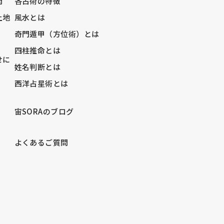
問
各占術の特徴
土地
風水とは
奇門遁甲（方位術）とは
四柱推命とは
せに
姓名判断とは
西洋占星術とは
宙SORAのブログ
）
よくあるご質問