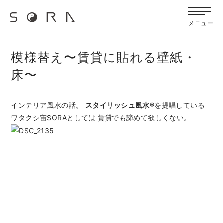
G-FB6Q6NXXBV
宙SORAのブログ
メニュー
模様替え〜賃貸に貼れる壁紙・
床〜
インテリア風水の話。
スタイリッシュ風水®
を提唱している
ワタクシ宙SORAとしては 賃貸でも諦めて欲しくない。