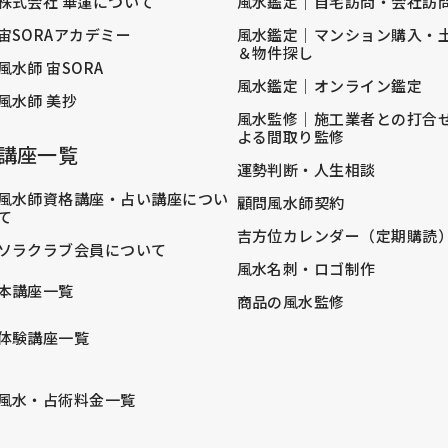
株式会社 華蓮について
風水鑑定｜自宅訪問・会社訪
宙SORAアカデミー
風水鑑定｜マンション購入・
＆物件探し
風水師 宙SORA
風水鑑定｜オンライン鑑定
風水師 美抄
風水監修｜施工業者との打合
よる間取り監修
講座一覧
運勢判断・人生相談
風水師資格講座・占い講座につい
顧問風水師契約
て
吉方位カレンダー（定期購読
ソラクラブ会員について
風水名刺・ロゴ制作
本講座一覧
商品の風水監修
体験講座一覧
風水・占術料金一覧