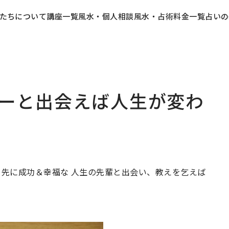
たちについて
講座一覧
風水・個人相談
風水・占術料金一覧
占いの
ーと出会えば人生が変わ
り先に成功＆幸福な 人生の先輩と出会い、教えを乞えば