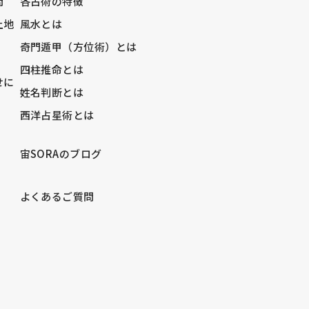
問
各占術の特徴
土地
風水とは
奇門遁甲（方位術）とは
四柱推命とは
せに
姓名判断とは
西洋占星術とは
宙SORAのブログ
）
よくあるご質問