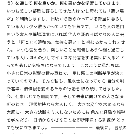
う）を通して
何を良いか、何を悪いかを学習していきます。
いつも美しい部屋に暮らしてきた人は 少し汚れても「悪い場
だ」と判断しますし、 日頃から散らかっている部屋に暮らし
ている人は 少々散らかっていても平気です。 いつも人の悪口
をいう友人や職場環境にいれば 他人を褒めるばかりの人に会
うと 「何となく違和感、気持ち悪い」と 感じるかもしれませ
ん。 いつも褒め合う、楽しいことを報告しあう仲間と過ごし
ている人は ほんの少しマイナスな発言をする集団に入ると と
っても悲しい気持ちになるでしょう。 このように私たちは、
小さな日常の影響の積み重ねで、 良し悪しの判断基準が決ま
っていくのです。 そんな私も、風水士になってから 自分の判
断基準、価値観を変えるための行動を 取り続けてきました。
今、仕事はとても順調です。 そして未来に向けての大きな決
断のとき。 現状維持なら大人しく、 大きな変化を求めるなら
大胆に。 大きな決断をミスしないためにも 色んな経験や雑学
を学んだり、 日頃から小さなことを即断即決する訓練が とっ
ても役に立ちますよ。 ——————————- 最後に。 冒頭の