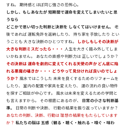
すね。 期待感とほぼ同じ強さの恐怖心。
しかし、もし
あなたが
短期間で運命を変えてしまいたいと思
うなら
どこかで思い切った判断と決断を
しなくてはいけません。
老
後であれば 運転免許を返納したり、 持ち家を手放したり とい
うことも 大きな決断のひとつですね。
しかしもしその決断が
大きな判断ミスだったら・・・
人生を大きく踏み外してしま
いかねません。 あなたの直感や判断力は 正しいでしょうか？
その決断は
運命を劇的に変えてくれる天使の声か
どん底に陥
れる悪魔の囁きか・・・
どうやって見分ければ良いのでしょ
うか？
風水ではこうした 未来を良くするためのリフォームを
したり、 室内の配置や家具を変えたり、 運の流れの良い物件
を探すご相談が中心です。 風水は未来を変えるための学問と
も言えますから。 その根底にあるのが、
日常の小さな判断基
準。
日常の判断や決断、 行動の結果を振り返っていますか？
あなたの判断、決断、行動は
理想の結果をもたらしています
か？
私たちの脳は 五感（観る・聴く・触れる・嗅ぐ・味わ