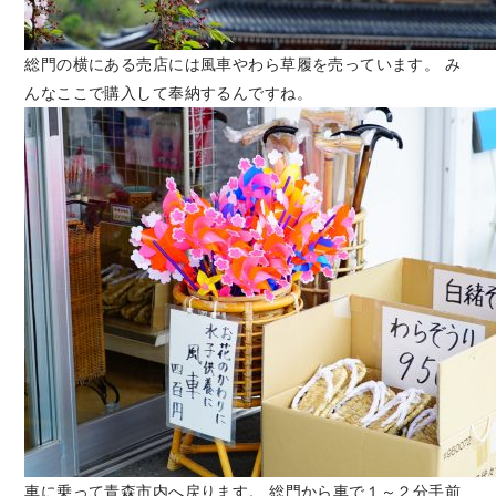
総門の横にある売店には風車やわら草履を売っています。 み
んなここで購入して奉納するんですね。
車に乗って青森市内へ戻ります。 総門から車で１～２分手前