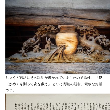
ちょうど宿坊にその説明が書かれていましたので添付。
「瓷
（かめ）を割って友を救う」
という彫刻の題材。素敵なお話
です。