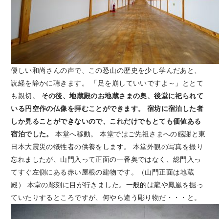
優しい和尚さんの声で、この恐山の歴史を少し学んだあと、
読経を静かに聴きます。 「足を崩していいですよ～」ととて
も親切。
その後、地蔵殿のお地蔵さまの奥、後堂に祀られて
いる円空作の仏像を拝むことができます。
宿坊に宿泊した者
しか見ることができないので、これだけでもとても価値ある
宿泊でした。
本堂へ移動。 本堂ではご先祖さまへの感謝と東
日本大震災の犠牲者の供養をします。 本堂外観の写真を撮り
忘れましたが、山門入って正面の一番奥ではなく、総門入っ
てすぐ左側にある赤い屋根の建物です。（山門正面は地蔵
殿） 本堂の彫刻に目が行きました。一般的は龍や鳳凰を掘っ
ていたりするところですが、何やら違う彫り物だ・・・と。